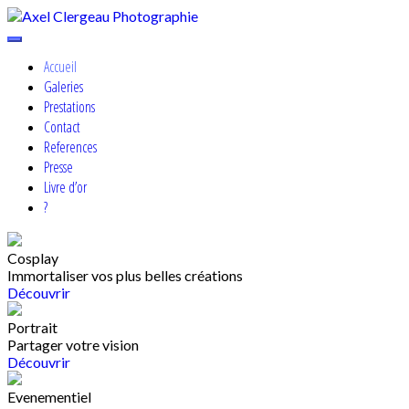
Skip
to
Cosplay, Portrait & Events Photographer
content
Axel Clergeau Photographie
Accueil
Galeries
Prestations
Contact
References
Presse
Livre d’or
?
Cosplay
Immortaliser vos plus belles créations
Découvrir
Portrait
Partager votre vision
Découvrir
Evenementiel