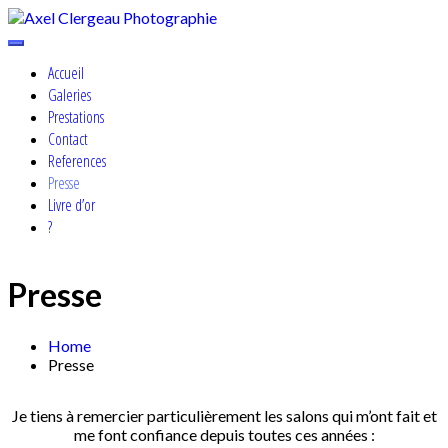
Skip
to
Cosplay, Portrait & Events Photographer
content
Axel Clergeau Photographie
Accueil
Galeries
Prestations
Contact
References
Presse
Livre d’or
?
Presse
Home
Presse
Je tiens à remercier particulièrement les salons qui m’ont fait et
me font confiance depuis toutes ces années :