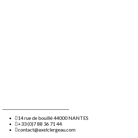
____________________________________
14 rue de bouillé 44000 NANTES
+33 (0)7 88 36 71 44
contact@axelclergeau.com