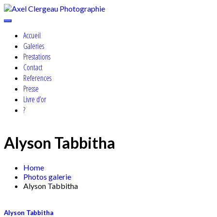
Skip
to
Cosplay, Portrait & Events Photographer
content
Axel Clergeau Photographie
Accueil
Galeries
Prestations
Contact
References
Presse
Livre d’or
?
Alyson Tabbitha
Home
Photos galerie
Alyson Tabbitha
Alyson Tabbitha