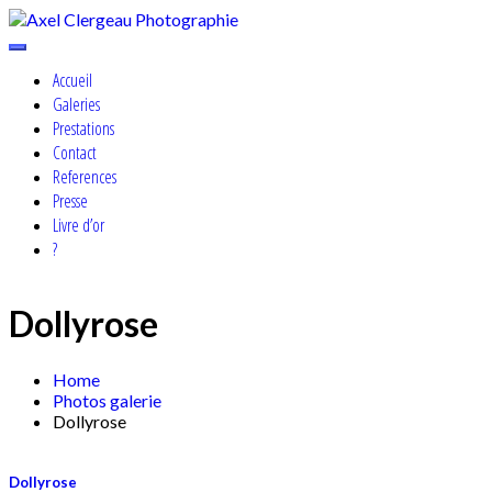
Skip
to
Cosplay, Portrait & Events Photographer
content
Axel Clergeau Photographie
Accueil
Galeries
Prestations
Contact
References
Presse
Livre d’or
?
Dollyrose
Home
Photos galerie
Dollyrose
Dollyrose