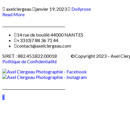
axelclergeau
janvier 19, 2023
Dollyrose
Read More
____________________________________
14 rue de bouillé 44000 NANTES
+33 (0)7 88 36 71 44
contact@axelclergeau.com
SIRET : 882.453.822.00018 ©Copyright 2023 – Axel Cl
Politique de Confidentialité
____________________________________
↑